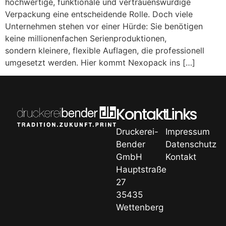
hochwertige, funktionale und vertrauenswürdige
Verpackung eine entscheidende Rolle. Doch viele
Unternehmen stehen vor einer Hürde: Sie benötigen
keine millionenfachen Serienproduktionen,
sondern kleinere, flexible Auflagen, die professionell
umgesetzt werden. Hier kommt Nexopack ins […]
Kontakt
Links
Druckerei-
Impressum
Bender
Datenschutz
GmbH
Kontakt
Hauptstraße
27
35435
Wettenberg